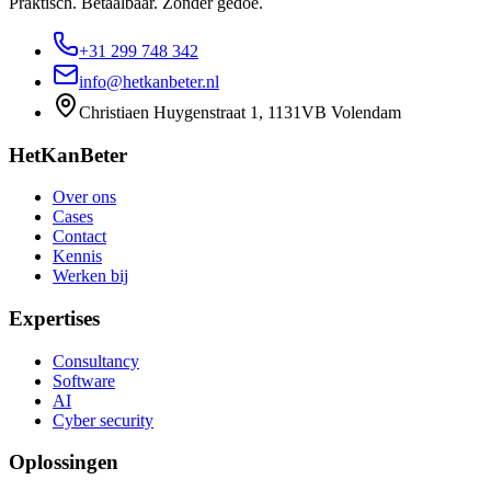
Praktisch. Betaalbaar. Zonder gedoe.
+31 299 748 342
info@hetkanbeter.nl
Christiaen Huygenstraat 1, 1131VB Volendam
HetKanBeter
Over ons
Cases
Contact
Kennis
Werken bij
Expertises
Consultancy
Software
AI
Cyber security
Oplossingen