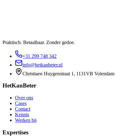
Praktisch. Betaalbaar. Zonder gedoe.
+31 299 748 342
info@hetkanbeter.nl
Christiaen Huygenstraat 1, 1131VB Volendam
HetKanBeter
Over ons
Cases
Contact
Kennis
Werken bij
Expertises